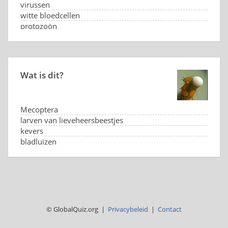
virussen
witte bloedcellen
protozoön
Wat is dit?
Mecoptera
larven van lieveheersbeestjes
kevers
bladluizen
© GlobalQuiz.org |
Privacybeleid
|
Contact