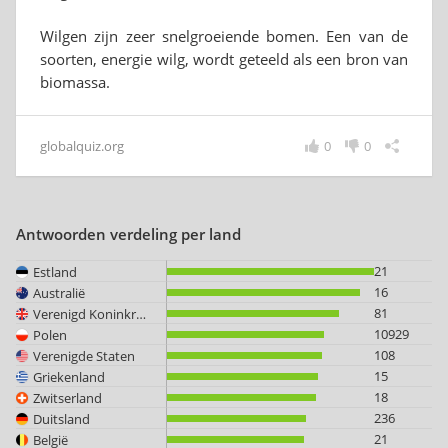
Wilgen zijn zeer snelgroeiende bomen. Een van de
soorten, energie wilg, wordt geteeld als een bron van
biomassa.
globalquiz.org
0
0
Antwoorden verdeling per land
21
Estland
16
Australië
81
Verenigd Koninkrijk
10929
Polen
108
Verenigde Staten
15
Griekenland
18
Zwitserland
236
Duitsland
21
België