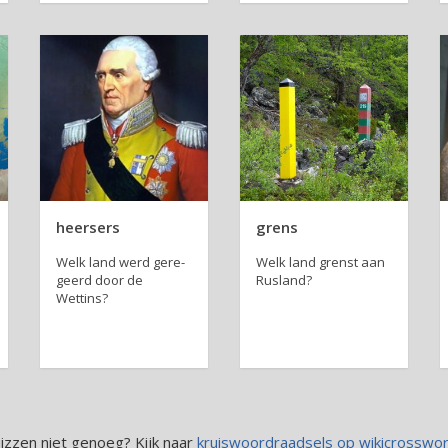
heersers
grens
Welk land werd ge­re­
Welk land grenst aan
geerd door de
Rusland?
Wettins?
uizzen niet genoeg? Kijk naar
kruiswoordraadsels op wikicrosswo