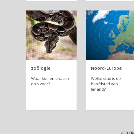
zoölogie
Noord-Europa
Waar komen ana­con­
Welke stad is de
da's voor?
hoofd­stad van
Ierland?
Zijn q