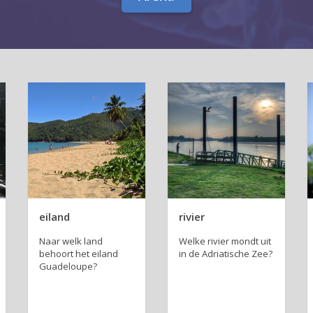
eiland
rivier
Naar welk land
Welke rivier mondt uit
behoort het eiland
in de Adri­a­ti­sche Zee?
Gu­a­de­lou­pe?