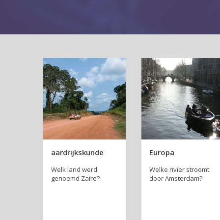
aardrijkskunde
Europa
Welk land werd
Welke rivier stroomt
genoemd Zaïre?
door Am­ster­dam?