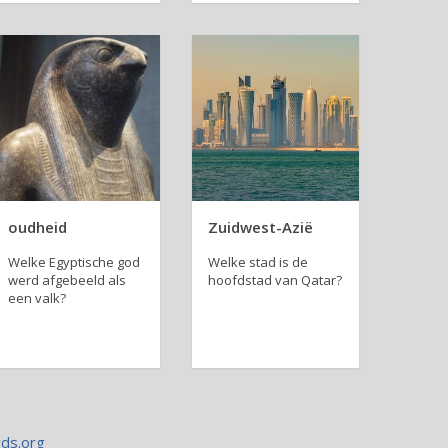
oudheid
Zuidwest-Azië
Welke Egyp­ti­sche god
Welke stad is de
werd af­ge­beeld als
hoofd­stad van Qatar?
een valk?
rds.org