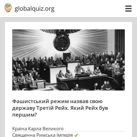
globalquiz.org
Фашистський режим назвав свою
державу Третій Рейх. Який Рейх був
першим?
Країна Карла Великого
Священна Римська Імперія