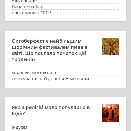
Аль Капоне
Пабло Ескобар
наркомани з СРСР
Октоберфест є найбільшим
щорічним фестивалем пива в
світі. Що поклало початок цій
традиції?
королевське весілля
святкування об'єднання Німеччини
збори врожаю
святкування першого пива в сезоні
Яка з релігій мало популярна в
Індії?
індуїзм