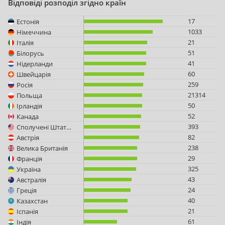
Відповіді розподіл згідно країн
17
Естонія
1033
Німеччина
21
Італія
51
Білорусь
41
Нідерланди
60
Швейцарія
259
Росія
21314
Польща
50
Ірландія
52
Канада
393
Сполучені Штати Америки
82
Австрія
238
Велика Британія
29
Франція
325
Україна
43
Австралія
24
Греція
40
Казахстан
21
Іспанія
61
Індія