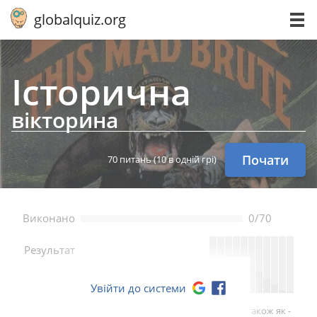
globalquiz.org
Іс­то­ри­ч­на
вікторина
Почати
70 питань
(10 в одній грі)
Bиконано
0/70
--
Pезультат
Увійти до системи
Ваш результат краще, ніж -- гравців, і також як -