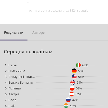
-.
грунтується на результатах 8824 гравців
Pезультати
Aвтори
Cередня по країнам
1
Італія
62%
2
Німеччина
56%
3
Сполучені Штати Америки
56%
4
Велика Британія
54%
5
Польща
53%
6
Австрія
52%
7
Росія
47%
8
Індія
44%