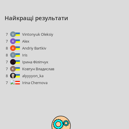
Hайкращі результати
7
Vintonyuk Oleksiy
7
Alex
8
Andriy Bartkiv
8
Iris
7
Ірина Філіпчук
7
Ковтун Владислав
8
alyyyyon_ka
7
Irina Chernova