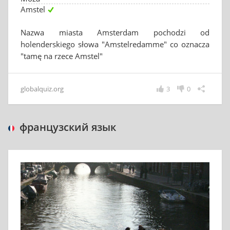
Amstel
Nazwa miasta Amsterdam pochodzi od
holenderskiego słowa "Amstelredamme" co oznacza
"tamę na rzece Amstel"
globalquiz.org
3
0
французский язык