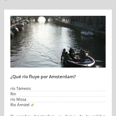
¿Qué río fluye por Amsterdam?
río Támesis
Rin
río Mosa
Río Ámstel