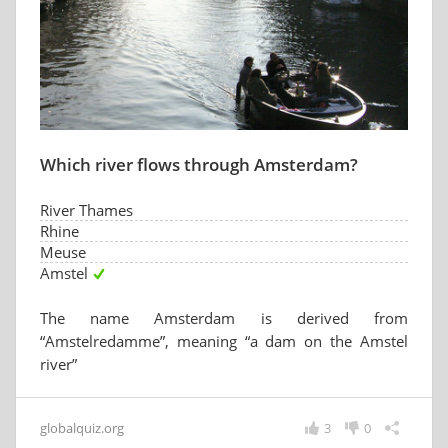
Which river flows through Amsterdam?
River Thames
Rhine
Meuse
Amstel
The name Amsterdam is derived from
“Amstelredamme”, meaning “a dam on the Amstel
river”
globalquiz.org
3
0