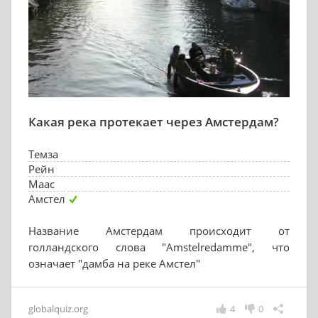
Какая река протекает через Амстердам?
Темза
Рейн
Маас
Амстел
Название Амстердам происходит от
голландского слова "Amstelredamme", что
означает "дамба на реке Амстел"
globalquiz.org
4
0