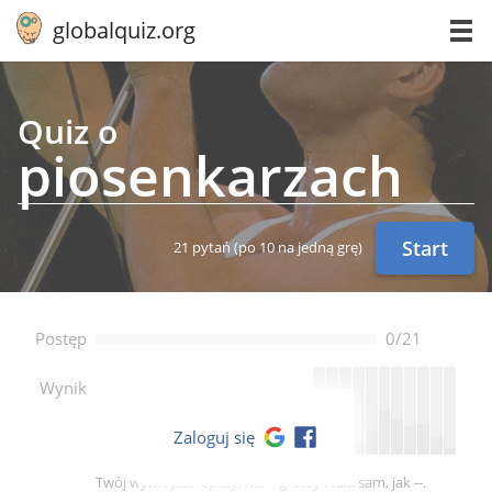
globalquiz.org
Quiz o
pio­sen­ka­rzach
Start
21 pytań
(po 10 na jedną grę)
Postęp
0/21
--
Wynik
Zaloguj się
Twój wynik jest lepszy, niż -- graczy i taki sam, jak --.