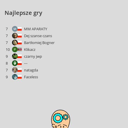
Najlepsze gry
7
MM APARATY
7
Dej szanse czans
7
Bartłomiej Bogner
10
Klikacz
9
czarny jwp
8
---
7
natagda
9
Faceless