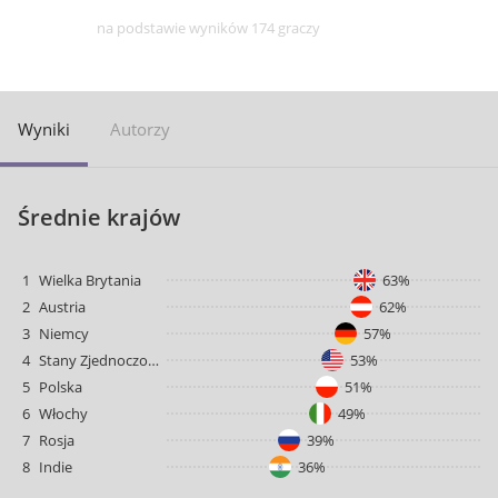
na podstawie wyników 174 graczy
Wyniki
Autorzy
Średnie krajów
1
Wielka Brytania
63%
2
Austria
62%
3
Niemcy
57%
4
Stany Zjednoczone
53%
5
Polska
51%
6
Włochy
49%
7
Rosja
39%
8
Indie
36%