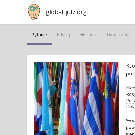
globalquiz.org
Pytanie
Edytuj
Historia
Tłumaczenia
Któ
poz
Niem
Rosj
Pols
Hola
Wed
pow
nieb