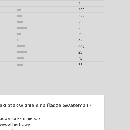
14
192
322
20
29
15
47
446
35
42
88
Jaki ptak widnieje na fladze Gwatemali ?
udowronka mniejsza
wezal herbowy