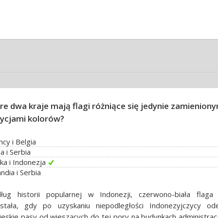
re dwa kraje mają flagi różniące się jedynie zamieniony
ycjami kolorów?
cy i Belgia
a i Serbia
ka i Indonezja
ndia i Serbia
ług historii popularnej w Indonezji, czerwono-biała flaga 
stała, gdy po uzyskaniu niepodległości Indonezyjczycy ode
ieskie pasy od wieszących do tej pory na budynkach administracj