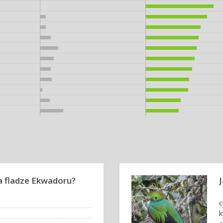
na fladze Ekwadoru?
c
k