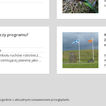
a
s
yczy programu?
K
a
Międzynarodowego symbolu ruchów robotniczych
Ziema – idea flagi reprezentującej planetę jako całość
A
P
zgodnie z aktualnymi ustawieniami przeglądarki.