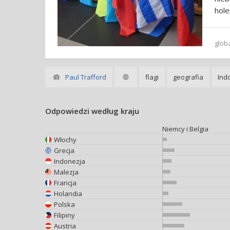
hole
glob
Paul Trafford
flagi
geografia
Ind
Odpowiedzi według kraju
Niemcy i Belgia
Włochy
Grecja
Indonezja
Malezja
Francja
Holandia
Polska
Filipiny
Austria