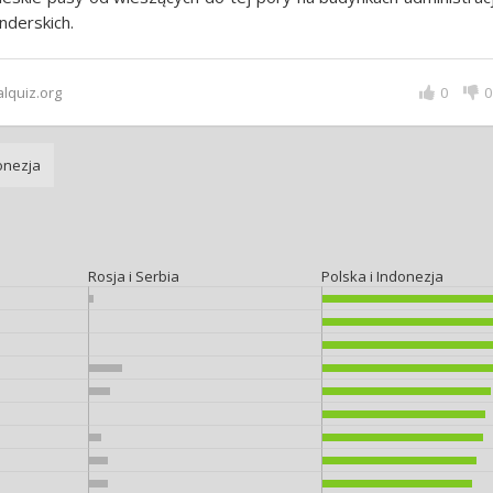
nderskich.
alquiz.org
0
0
onezja
Rosja i Serbia
Polska i Indonezja