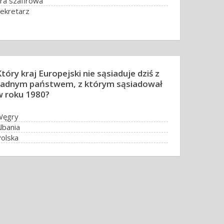
ra szafirowa
ekretarz
tóry kraj Europejski nie sąsiaduje dziś z
żadnym państwem, z którym sąsiadował
w roku 1980?
Węgry
lbania
olska
Rumunia