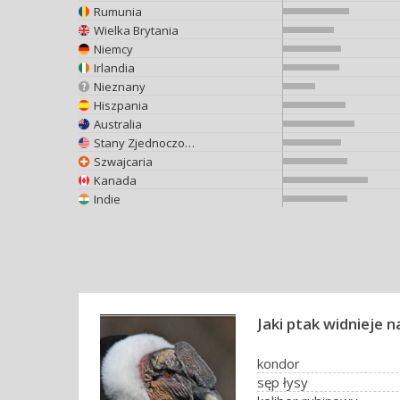
Rumunia
Wielka Brytania
Niemcy
Irlandia
Nieznany
Hiszpania
Australia
Stany Zjednoczone
Szwajcaria
Kanada
Indie
Jaki ptak widnieje 
kondor
sęp łysy