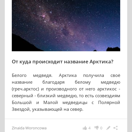
От куда происходит название Арктика?
Белого медведя. Арктика получила своё
название благодаря белому медведю
(греч.арктос) и производного от него арктикос -
северный - близкий медведю, то есть созвездиям
Большой и Малой медведицы с Полярной
Звездой, указывающей на север.
Zinaida Woroncowa
4
0