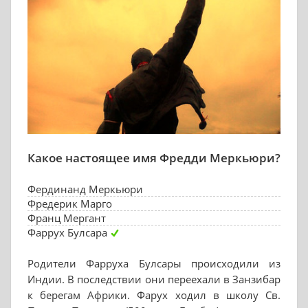
Какое настоящее имя Фредди Меркьюри?
Фердинанд Меркьюри
Фредерик Марго
Франц Мергант
Фаррух Булсара
Родители Фарруха Булсары происходили из
Индии. В последствии они переехали в Занзибар
к берегам Африки. Фарух ходил в школу Св.