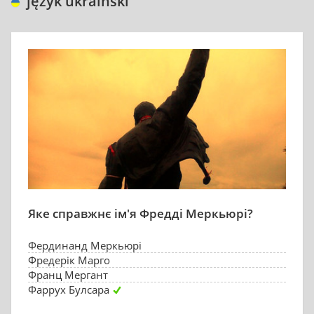
język ukraiński
Яке справжнє ім'я Фредді Меркьюрі?
Фердинанд Меркьюрі
Фредерік Марго
Франц Мергант
Фаррух Булсара