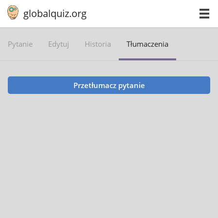
globalquiz.org
Pytanie
Edytuj
Historia
Tłumaczenia
Przetłumacz pytanie