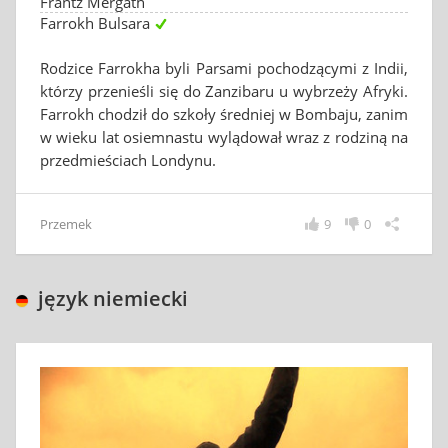
Frantz Mergath
Farrokh Bulsara
Rodzice Farrokha byli Parsami pochodzącymi z Indii,
którzy przenieśli się do Zanzibaru u wybrzeży Afryki.
Farrokh chodził do szkoły średniej w Bombaju, zanim
w wieku lat osiemnastu wylądował wraz z rodziną na
przedmieściach Londynu.
Przemek
9
0
język niemiecki