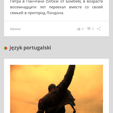
Петра в Панчгани (500км от Бомбея), в возрасте
восемнадцати лет переехал вместе со своей
семьей в пригород Лондона.
Ирина
0
0
język portugalski