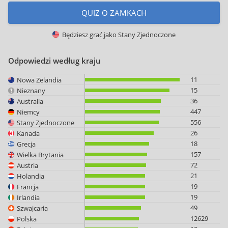
QUIZ O ZAMKACH
Będziesz grać jako
Stany Zjednoczone
Odpowiedzi według kraju
11
Nowa Zelandia
15
Nieznany
36
Australia
447
Niemcy
556
Stany Zjednoczone
26
Kanada
18
Grecja
157
Wielka Brytania
72
Austria
21
Holandia
19
Francja
19
Irlandia
49
Szwajcaria
12629
Polska