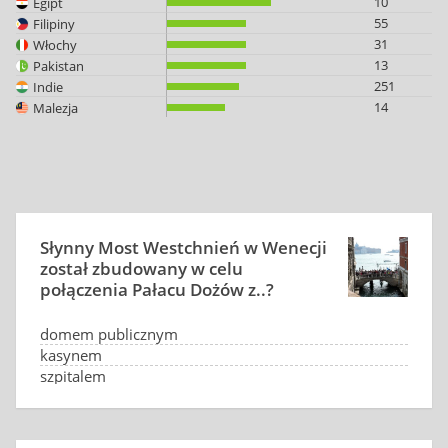
10
Egipt
55
Filipiny
31
Włochy
13
Pakistan
251
Indie
14
Malezja
Słynny Most Westchnień w Wenecji
został zbudowany w celu
połączenia Pałacu Dożów z..?
domem publicznym
kasynem
szpitalem
więzieniem