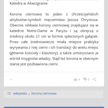
Katedra w Akwizgranie
Korona cierniowa to jeden z chrześcijańskich
atrybutów-symboli męczeństwa Jezusa Chrystusa.
Obecnie relikwie korony cierniowej znajdujące się w
katedrze Notre-Dame w Paryżu i są obręczą o
średnicy około 21 cm w formie splecionych gałązek.
Przez całe średniowiecze miała miejsce praktyka
wyrywania z niej cierni i ich translacji do wielu miejsc
(głównie kościoły i klasztory), a także umieszczano je
wśród insygniów władzy. Stąd też korona w obecnym
stanie jest pozbawiona cierni.
---
4
0
wikipedia → Korona cierniowa