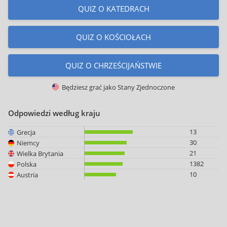
QUIZ O KATEDRACH
QUIZ O KOŚCIOŁACH
QUIZ O CHRZEŚCIJAŃSTWIE
Będziesz grać jako
Stany Zjednoczone
Odpowiedzi według kraju
13
Grecja
30
Niemcy
21
Wielka Brytania
1382
Polska
10
Austria