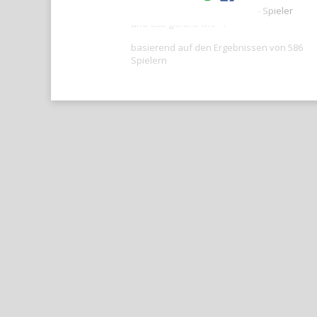
Ihre Punktzahl ist besser als -- Spieler
und das gleiche wie --.
basierend auf den Ergebnissen von 586
Spielern