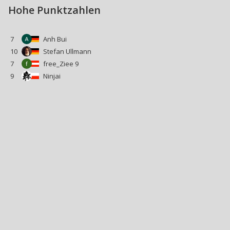
Hohe Punktzahlen
7
Anh Bui
10
Stefan Ullmann
7
free_Ziee 9
9
Ninjai