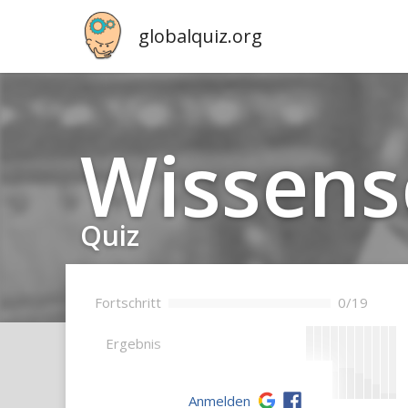
globalquiz.org
Wis­sen­s
Quiz
Fortschritt
0/19
--
Ergebnis
Anmelden