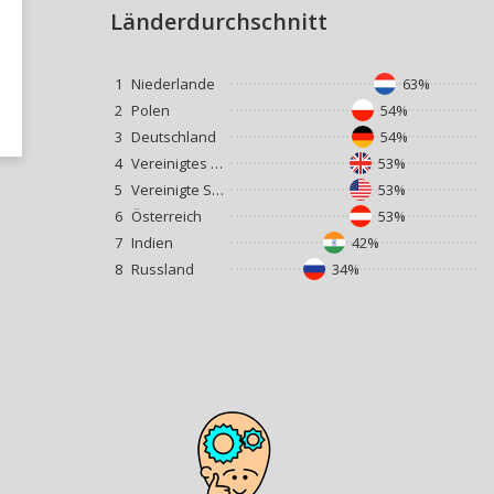
Länderdurchschnitt
1
Niederlande
63%
2
Polen
54%
3
Deutschland
54%
4
Vereinigtes Königreich
53%
5
Vereinigte Staaten
53%
6
Österreich
53%
7
Indien
42%
8
Russland
34%