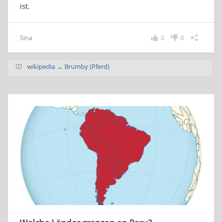
ist.
Sina
3
0
wikipedia → Brumby (Pferd)