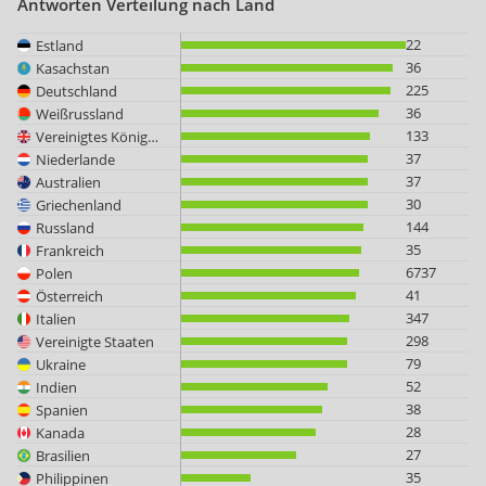
Antworten Verteilung nach Land
22
Estland
36
Kasachstan
225
Deutschland
36
Weißrussland
133
Vereinigtes Königreich
37
Niederlande
37
Australien
30
Griechenland
144
Russland
35
Frankreich
6737
Polen
41
Österreich
347
Italien
298
Vereinigte Staaten
79
Ukraine
52
Indien
38
Spanien
28
Kanada
27
Brasilien
35
Philippinen