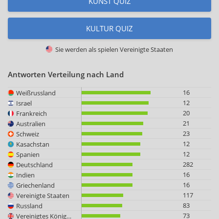
KUNST QUIZ
KULTUR QUIZ
Sie werden als spielen
Vereinigte Staaten
Antworten Verteilung nach Land
16
Weißrussland
12
Israel
20
Frankreich
21
Australien
23
Schweiz
12
Kasachstan
12
Spanien
282
Deutschland
16
Indien
16
Griechenland
117
Vereinigte Staaten
83
Russland
73
Vereinigtes Königreich