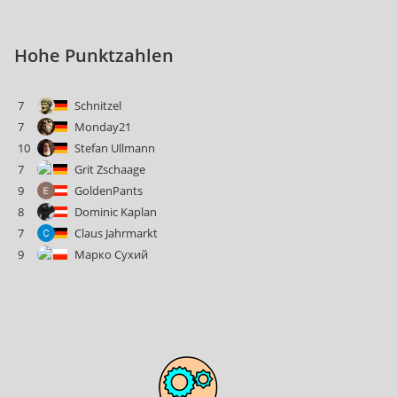
Hohe Punktzahlen
7
Schnitzel
7
Monday21
10
Stefan Ullmann
7
Grit Zschaage
9
GoldenPants
8
Dominic Kaplan
7
Claus Jahrmarkt
9
Марко Сухий