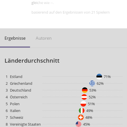
gleiche wie --.
basierend auf den Ergebnissen von 21 Spielern
Ergebnisse
Autoren
Länderdurchschnitt
1
Estland
71%
2
Griechenland
62%
3
Deutschland
53%
4
Österreich
52%
5
Polen
51%
6
Italien
49%
7
Schweiz
48%
8
Vereinigte Staaten
45%