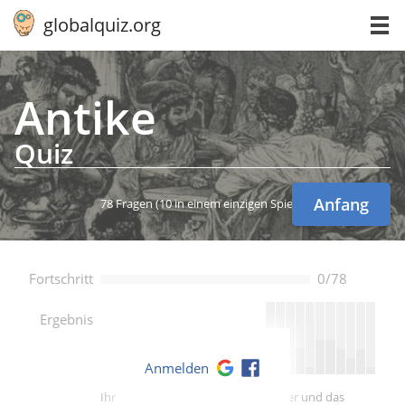
globalquiz.org
Antike
Quiz
Anfang
78 Fragen
(10 in einem einzigen Spiel)
Fortschritt
0/78
--
Ergebnis
Anmelden
Ihre Punktzahl ist besser als -- Spieler und das