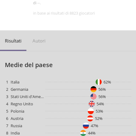
di --.
in base ai risultati di 8823 giocatori
Risultati
Autori
Medie del paese
1
Italia
62%
2
Germania
56%
3
Stati Uniti d'America
56%
4
Regno Unito
54%
5
Polonia
53%
6
Austria
52%
7
Russia
47%
8
India
44%