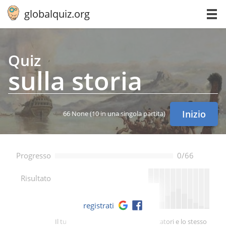
globalquiz.org
Quiz
sulla storia
Inizio
66 None
(10 in una singola partita)
Progresso
0/66
--
Risultato
registrati
Il tuo punteggio è migliore di -- giocatori e lo stesso