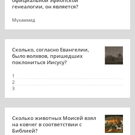
официальной эфиопской
генеалогии, он является?
Мухаммед
Царя Соломона
Иисуса Христа
Рамзеса I
Сколько, согласно Евангелии,
было волхвов, пришедших
поклониться Иисусу?
1
2
3
количество волхвов точно не известно
Сколько животных Моисей взял
на ковчег в соответствии с
Библией?