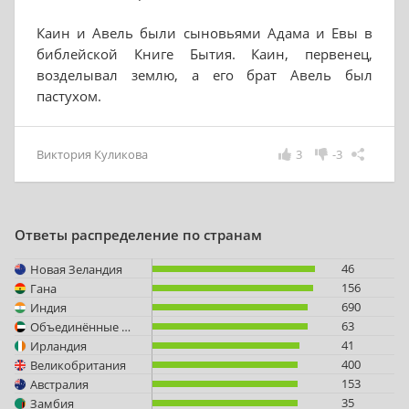
Каин и Авель были сыновьями Адама и Евы в
библейской Книге Бытия. Каин, первенец,
возделывал землю, а его брат Авель был
пастухом.
Виктория Куликова
3
-3
Ответы распределение по странам
46
Новая Зеландия
156
Гана
690
Индия
63
Объединённые Арабские Эмираты
41
Ирландия
400
Великобритания
153
Австралия
35
Замбия