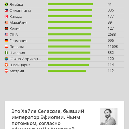
41
Ямайка
336
Филиппины
177
Канада
39
Малайзия
127
Кения
2633
США
996
Германия
11693
Польша
332
Нигерия
120
Южно-Африканская Республика
114
Швейцария
112
Австрия
Это Хайле Селассие, бывший
император Эфиопии. Чьим
потомком, согласно