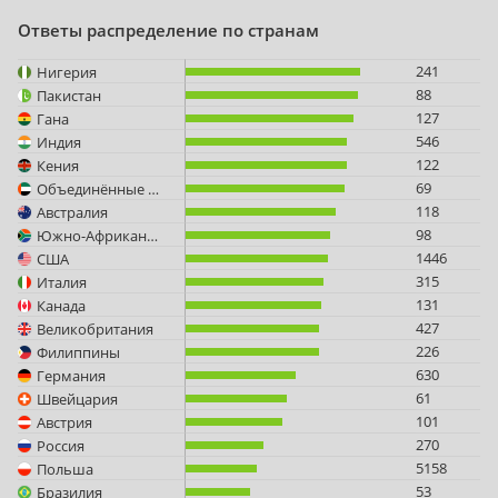
Ответы распределение по странам
241
Нигерия
88
Пакистан
127
Гана
546
Индия
122
Кения
69
Объединённые Арабские Эмираты
118
Австралия
98
Южно-Африканская Республика
1446
США
315
Италия
131
Канада
427
Великобритания
226
Филиппины
630
Германия
61
Швейцария
101
Австрия
270
Россия
5158
Польша
53
Бразилия