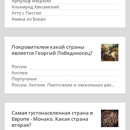
Арнульф Мецский
Алькмунд Хексемский
Атто с Пистои
Аманд из Бордо
Покровителем какой страны
является Георгий Победоносец?
России
Англии
Португалии
России, Англии, Португалии и нескольких других
Самая густонаселенная страна в
Европе - Монако. Какая страна
вторая?