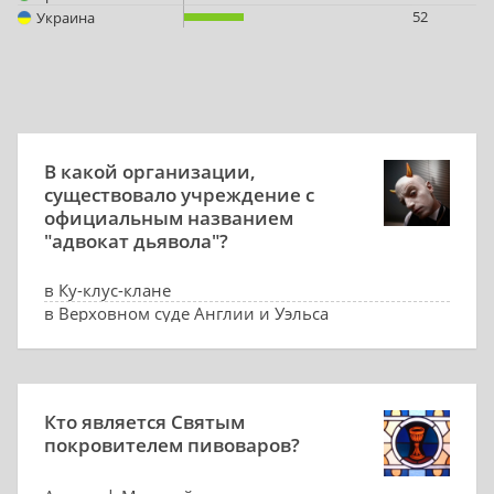
52
Украина
В какой организации,
существовало учреждение с
официальным названием
"адвокат дьявола"?
в Ку-клус-клане
в Верховном суде Англии и Уэльса
в Международном военном трибунале в Нюрнберге
в Римско-католической церкви
Кто является Святым
покровителем пивоваров?