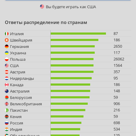
Вы будете играть как
США
Ответы распределение по странам
87
Италия
186
Швейцария
2650
Германия
117
Украина
26062
Польша
1564
США
357
Австрия
95
Нидерланды
186
Канада
148
Австралия
59
Белоруссия
906
Великобритания
216
Пакистан
59
Кения
698
Россия
534
Индия
125
Объединённые Арабские Эмираты