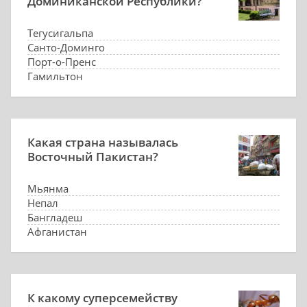
Доминиканской Республики?
Тегусигальпа
Санто-Доминго
Порт-о-Пренс
Гамильтон
Какая страна называлась
Восточный Пакистан?
Мьянма
Непал
Бангладеш
Афганистан
К какому суперсемейству