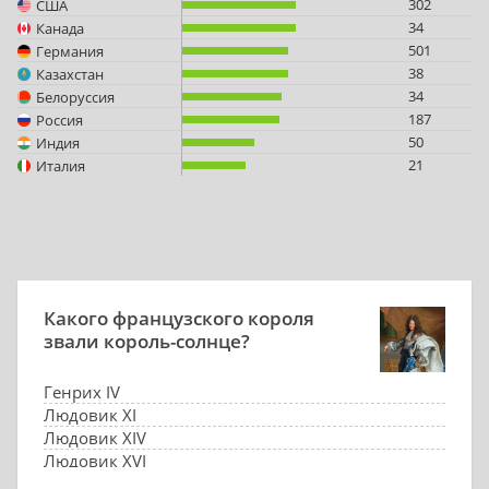
302
США
34
Канада
501
Германия
38
Казахстан
34
Белоруссия
187
Россия
50
Индия
21
Италия
Какого французского короля
звали король-солнце?
Генрих IV
Людовик XI
Людовик XIV
Людовик XVI