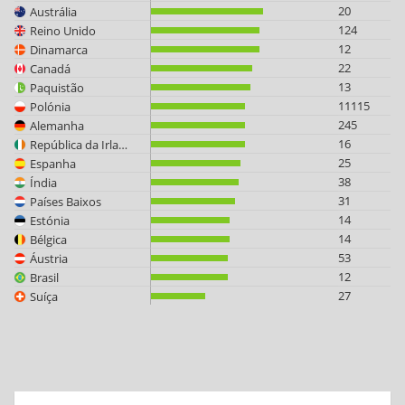
20
Austrália
124
Reino Unido
12
Dinamarca
22
Canadá
13
Paquistão
11115
Polónia
245
Alemanha
16
República da Irlanda
25
Espanha
38
Índia
31
Países Baixos
14
Estónia
14
Bélgica
53
Áustria
12
Brasil
27
Suíça