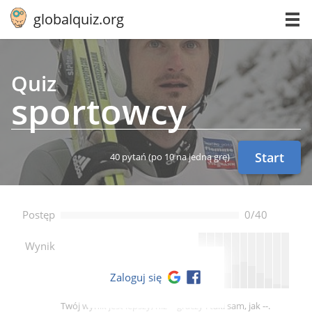
globalquiz.org
Quiz
spor­tow­cy
Start
40 pytań
(po 10 na jedną grę)
Postęp
0/40
--
Wynik
Zaloguj się
Twój wynik jest lepszy, niż -- graczy i taki sam, jak --.