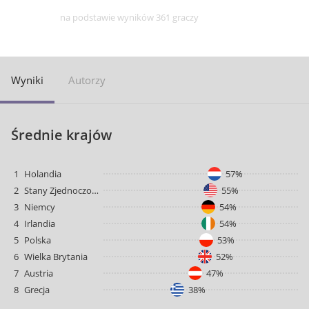
na podstawie wyników 361 graczy
Wyniki
Autorzy
Średnie krajów
1
Holandia
57%
2
Stany Zjednoczone
55%
3
Niemcy
54%
4
Irlandia
54%
5
Polska
53%
6
Wielka Brytania
52%
7
Austria
47%
8
Grecja
38%