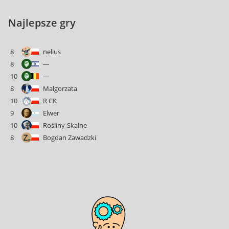
Najlepsze gry
8
nelius
8
---
10
---
8
Małgorzata
10
R CK
9
Elwer
10
Rośliny-Skalne
8
Bogdan Zawadzki