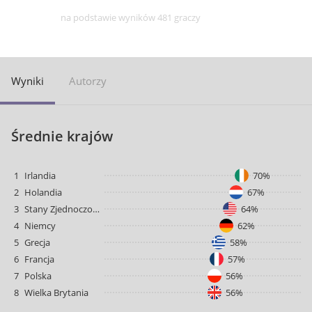
na podstawie wyników 481 graczy
Wyniki
Autorzy
Średnie krajów
1
Irlandia
70%
2
Holandia
67%
3
Stany Zjednoczone
64%
4
Niemcy
62%
5
Grecja
58%
6
Francja
57%
7
Polska
56%
8
Wielka Brytania
56%