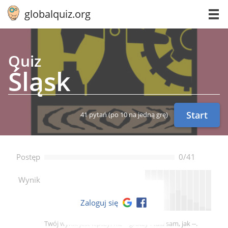
globalquiz.org
Quiz
Śląsk
Start
41 pytań
(po 10 na jedną grę)
Postęp
0/41
--
Wynik
Zaloguj się
Twój wynik jest lepszy, niż -- graczy i taki sam, jak --.