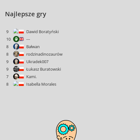
Najlepsze gry
9
Dawid Boratyński
10
---
8
Bałwan
8
rodzinadinozaurów
9
Ukradek007
9
Łukasz Buratowski
7
Kami.
8
Isabella Morales