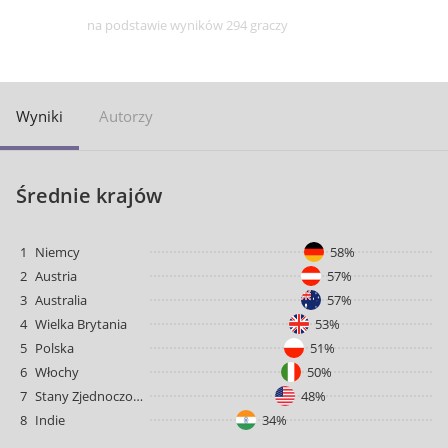
na podstawie wyników 294 graczy
Wyniki
Autorzy
Średnie krajów
1
Niemcy
58%
2
Austria
57%
3
Australia
57%
4
Wielka Brytania
53%
5
Polska
51%
6
Włochy
50%
7
Stany Zjednoczone
48%
8
Indie
34%