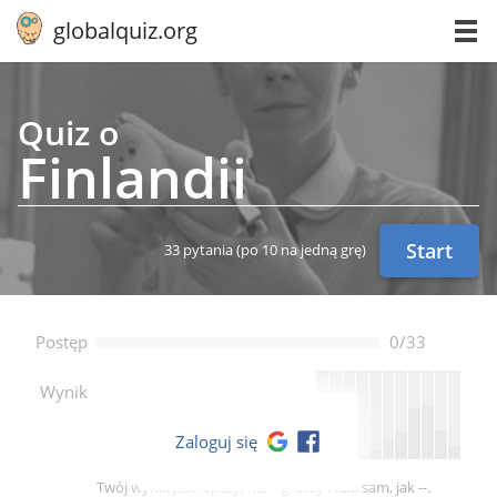
globalquiz.org
Quiz o
Fin­lan­dii
Start
33 pytania
(po 10 na jedną grę)
Postęp
0/33
--
Wynik
Zaloguj się
Twój wynik jest lepszy, niż -- graczy i taki sam, jak --.