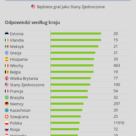
Będziesz grać jako
Stany Zjednoczone
Odpowiedzi według kraju
20
Estonia
15
Irlandia
21
Meksyk
21
Grecja
33
Hiszpania
463
Włochy
19
Belgia
77
Wielka Brytania
100
Stany Zjednoczone
54
Francja
32
Brazylia
297
Niemcy
20
Kazachstan
25
Szwajcaria
11910
Polska
72
Rosja
23
Holandia