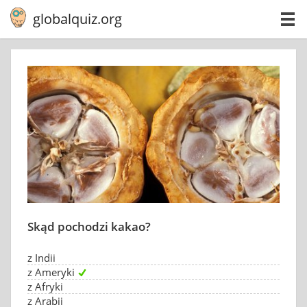
globalquiz.org
Skąd pochodzi kakao?
z Indii
z Ameryki
z Afryki
z Arabii