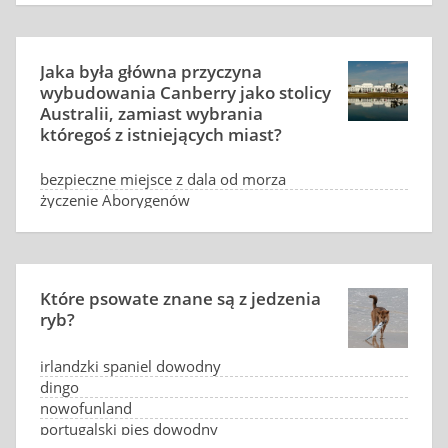
Jaka była główna przyczyna
wybudowania Canberry jako stolicy
Australii, zamiast wybrania
któregoś z istniejących miast?
bezpieczne miejsce z dala od morza
życzenie Aborygenów
niska cena ziemi
sprzeczka między Sydney a Melbourne
Które psowate znane są z jedzenia
ryb?
irlandzki spaniel dowodny
dingo
nowofunland
portugalski pies dowodny