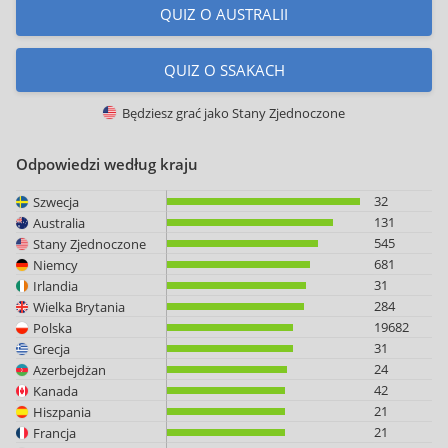
QUIZ O AUSTRALII
QUIZ O SSAKACH
Będziesz grać jako
Stany Zjednoczone
Odpowiedzi według kraju
32
Szwecja
131
Australia
545
Stany Zjednoczone
681
Niemcy
31
Irlandia
284
Wielka Brytania
19682
Polska
31
Grecja
24
Azerbejdżan
42
Kanada
21
Hiszpania
21
Francja