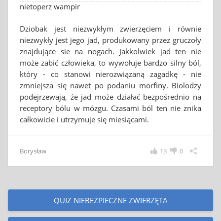
nietoperz wampir
Dziobak jest niezwykłym zwierzęciem i równie
niezwykły jest jego jad, produkowany przez gruczoły
znajdujące sie na nogach. Jakkolwiek jad ten nie
może zabić człowieka, to wywołuje bardzo silny ból,
który - co stanowi nierozwiązaną zagadkę - nie
zmniejsza się nawet po podaniu morfiny. Biolodzy
podejrzewają, że jad może działać bezpośrednio na
receptory bólu w mózgu. Czasami ból ten nie znika
całkowicie i utrzymuje się miesiącami.
Borysław
13
0
QUIZ NIEBEZPIECZNE ZWIERZĘTA