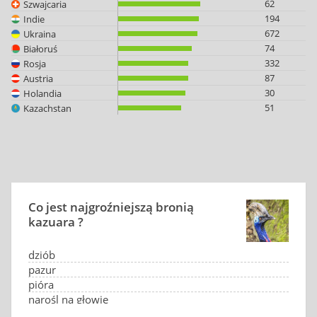
62
Szwajcaria
194
Indie
672
Ukraina
74
Białoruś
332
Rosja
87
Austria
30
Holandia
51
Kazachstan
Co jest najgroźniejszą bronią
kazuara ?
dziób
pazur
pióra
narośl na głowie