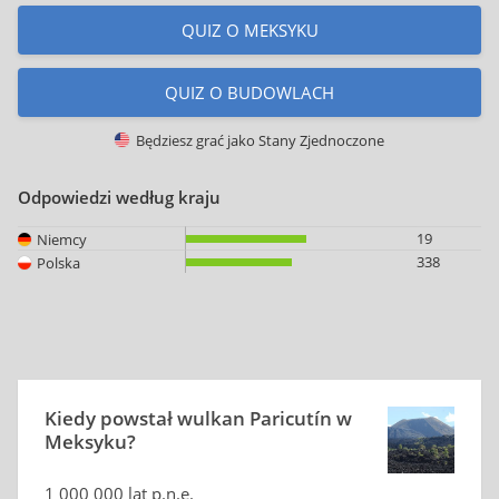
QUIZ O MEKSYKU
QUIZ O BUDOWLACH
Będziesz grać jako
Stany Zjednoczone
Odpowiedzi według kraju
19
Niemcy
338
Polska
Kiedy powstał wulkan Paricutín w
Meksyku?
1 000 000 lat p.n.e.