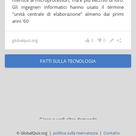
riferisce ai microprocessori, ma è più vecchio di loro.
Gli ingegneri informatici hanno usato il termine
"unità centrale di elaborazione" almeno dai primi
anni '60
globalquiz.org
0
0
FATTI SULLA TECNOLOGIA
Gioca e vedi altre domande
© GlobalQuiz.org |
politica sulla riservatezza
|
Contatto
QUIZ SUGLI STATI UNITI