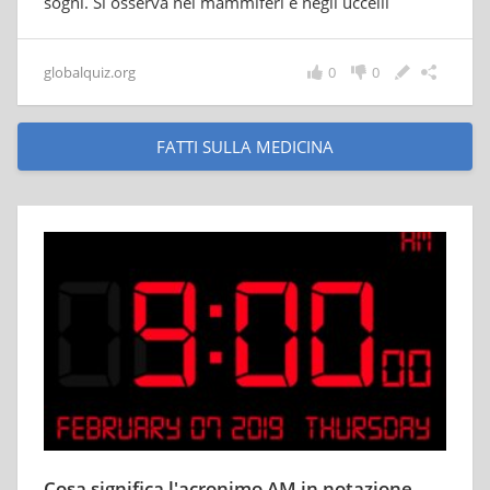
sogni. Si osserva nei mammiferi e negli uccelli
globalquiz.org
0
0
FATTI SULLA MEDICINA
Cosa significa l'acronimo AM in notazione