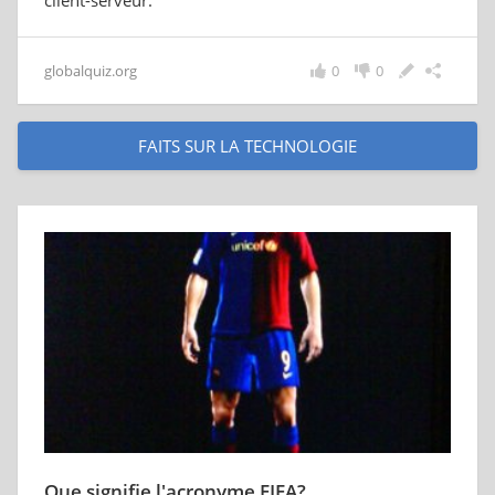
client-serveur."
globalquiz.org
0
0
FAITS SUR LA TECHNOLOGIE
Que signifie l'acronyme FIFA?