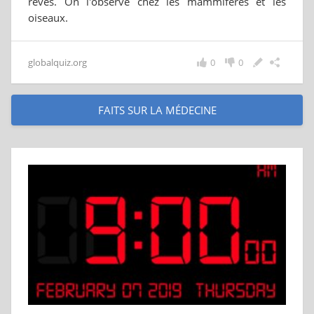
rêves. On l'observe chez les mammifères et les
oiseaux.
globalquiz.org
0
0
FAITS SUR LA MÉDECINE