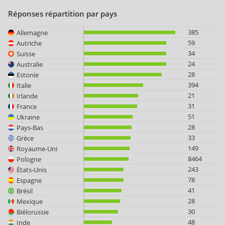
Réponses répartition par pays
385
Allemagne
59
Autriche
34
Suisse
24
Australie
28
Estonie
394
Italie
21
Irlande
31
France
51
Ukraine
28
Pays-Bas
33
Grèce
149
Royaume-Uni
8464
Pologne
243
États-Unis
78
Espagne
41
Brésil
28
Mexique
30
Biélorussie
48
Inde