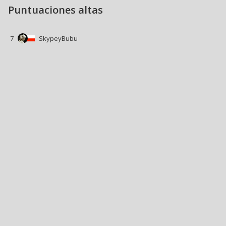
Puntuaciones altas
7
SkypeyBubu