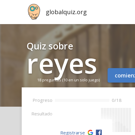
globalquiz.org
Quiz sobre
reyes
comien
18 preguntas
(10 en un solo juego)
Progreso
0/18
--
Resultado
Registrarse