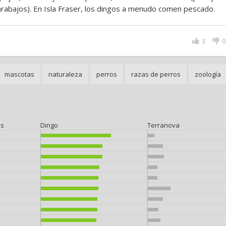
rabajos). En Isla Fraser, los dingos a menudo comen pescado.
3
0
mascotas
naturaleza
perros
razas de perros
zoología
és
Dingo
Terranova