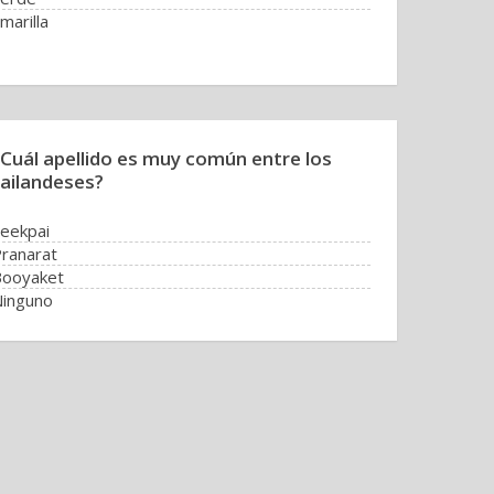
marilla
¿Cuál apellido es muy común entre los
tailandeses?
eekpai
ranarat
Booyaket
inguno