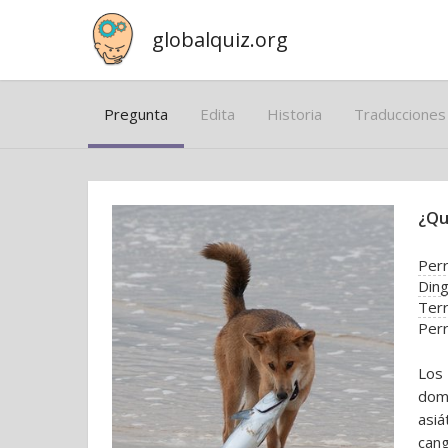
globalquiz.org
Pregunta
Edita
Historia
Traducciones
¿Qu
Perr
Din
Ter
Per
Los 
dome
asiá
can