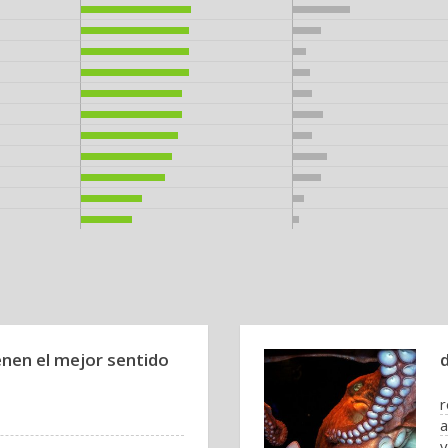
nen el mejor sentido
r
a