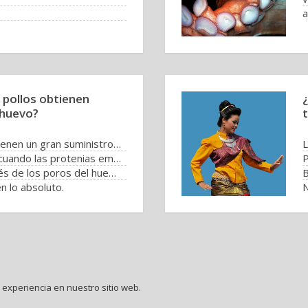
a
 pollos obtienen
 huevo?
Desde un principio ya tienen un gran suministro de oxígeno.
L
El oxígeno se produce cuando las protenias empiezan a reducirse.
P
El oxígeno entra a través de los poros del huevo.
n lo absoluto.
N
experiencia en nuestro sitio web.