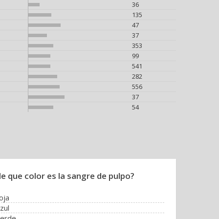
36
135
47
37
353
99
541
282
556
37
54
de que color es la sangre de pulpo?
oja
zul
verde