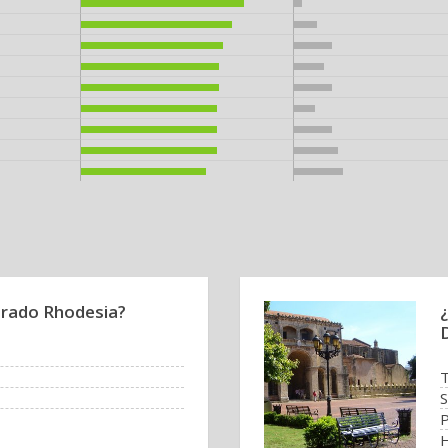
brado Rhodesia?
¿
T
P
H