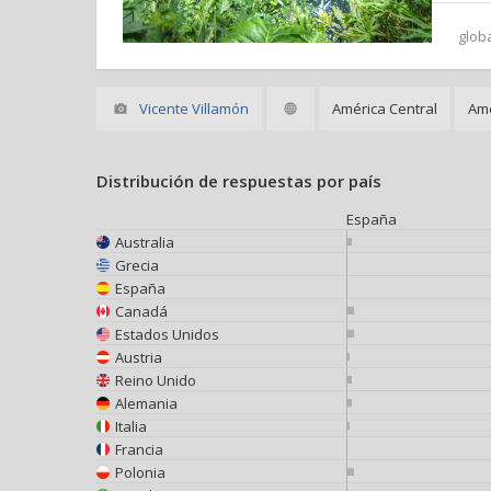
glob
Vicente Villamón
América Central
Amé
Distribución de respuestas por país
España
Australia
Grecia
España
Canadá
Estados Unidos
Austria
Reino Unido
Alemania
Italia
Francia
Polonia