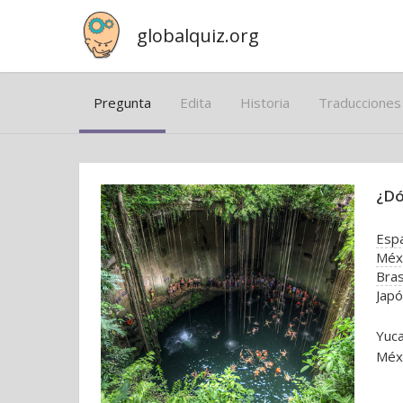
globalquiz.org
Pregunta
Edita
Historia
Traducciones
¿Dó
Esp
Méx
Bras
Jap
Yuc
Méxi