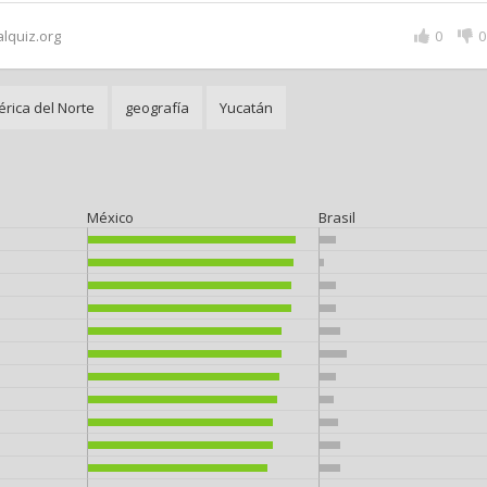
alquiz.org
0
0
rica del Norte
geografía
Yucatán
México
Brasil