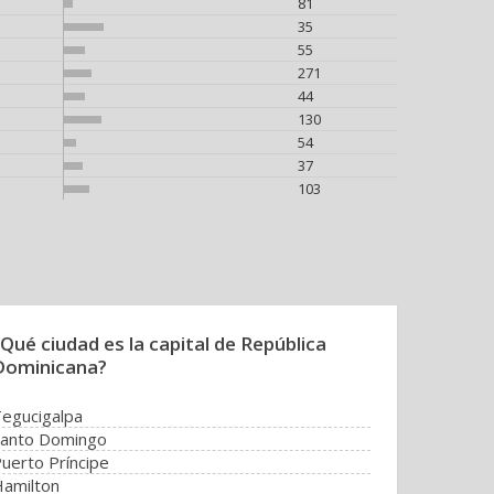
81
35
55
271
44
130
54
37
103
Qué ciudad es la capital de República
Dominicana?
egucigalpa
Santo Domingo
uerto Príncipe
amilton