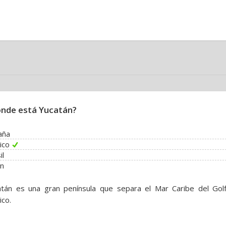
nde está Yucatán?
aña
ico
il
ón
atán es una gran península que separa el Mar Caribe del Gol
co.