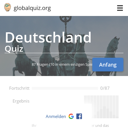
globalquiz.org
Deutsch­land
Quiz
Anfang
87 Fragen
(10 in einem einzigen Spiel)
Fortschritt
0/87
--
Ergebnis
Anmelden
Ihre Punktzahl ist besser als -- Spieler und das