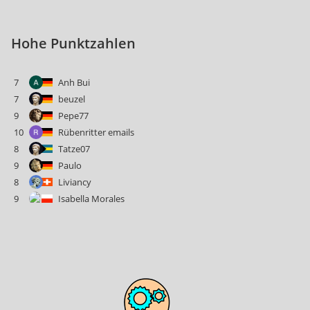
Hohe Punktzahlen
7
Anh Bui
7
beuzel
9
Pepe77
10
Rübenritter emails
8
Tatze07
9
Paulo
8
Liviancy
9
Isabella Morales