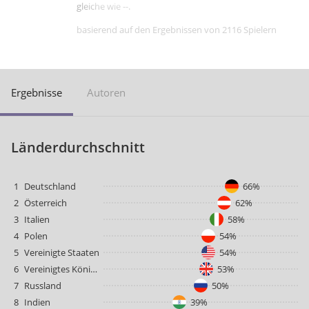
gleiche wie --.
basierend auf den Ergebnissen von 2116 Spielern
Ergebnisse
Autoren
Länderdurchschnitt
1
Deutschland
66%
2
Österreich
62%
3
Italien
58%
4
Polen
54%
5
Vereinigte Staaten
54%
6
Vereinigtes Königreich
53%
7
Russland
50%
8
Indien
39%