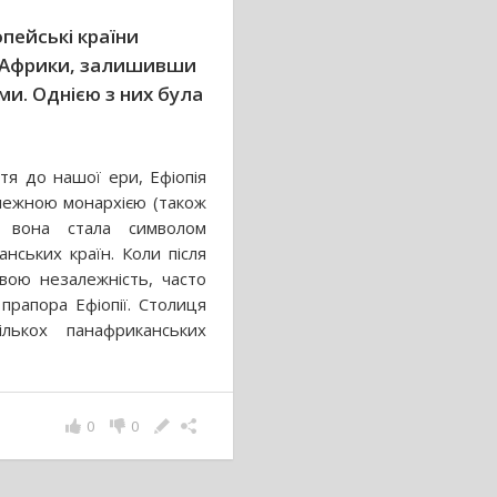
опейські країни
н Африки, залишивши
ми. Однією з них була
ття до нашої ери, Ефіопія
залежною монархією (також
е вона стала символом
нських країн. Коли після
свою незалежність, часто
прапора Ефіопії. Столиця
ількох панафриканських
0
0