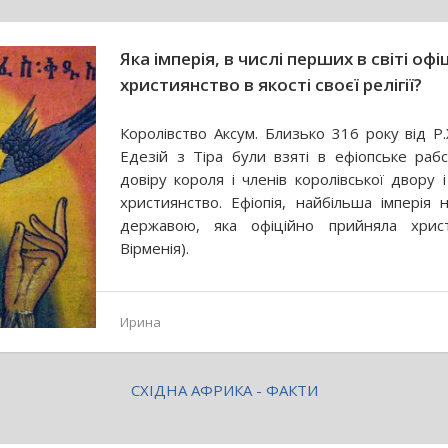
Яка імперія, в числі перших в світі оф
християнство в якості своєї релігії?
Королівство Аксум. Близько 316 року від Р.
Едезій з Тіра були взяті в ефіопське раб
довіру короля і членів королівської двору 
християнство. Ефіопія, найбільша імперія
державою, яка офіційно прийняла хрис
Вірменія).
Ирина
СХІДНА АФРИКА - ФАКТИ