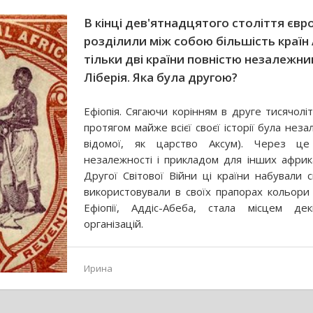
В кінці дев'ятнадцятого століття євр
розділили між собою більшість краї
тільки дві країни повністю незалежни
Ліберія. Яка була другою?
Ефіопія. Сягаючи корінням в друге тисячолі
протягом майже всієї своєї історії була не
відомої, як царство Аксум). Через ц
незалежності і прикладом для інших африка
Другої Світової Війни ці країни набували 
використовували в своїх прапорах кольори 
Ефіопії, Аддіс-Абеба, стала місцем дек
організацій.
Ирина