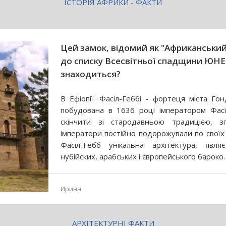
ІСТОРІЯ АФРИКИ - ФАКТИ
Цей замок, відомий як "Африканськи
до списку Всесвітньої спадщини ЮНЕ
знаходиться?
В Ефіопії. Фасіл-Геббі - фортеця міста Гон
побудована в 1636 році імператором Фасі
скінчити зі стародавньою традицією, з
імператори постійно подорожували по своїх 
Фасіл-Гебб унікальна архітектура, явл
нубійских, арабських і європейського бароко.
Ирина
АРХІТЕКТУРНІ ФАКТИ