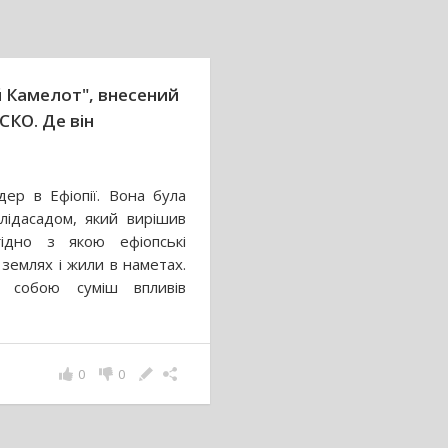
й Камелот", внесений
СКО. Де він
дер в Ефіопії. Вона була
лідасадом, який вирішив
гідно з якою ефіопські
землях і жили в наметах.
яє собою суміш впливів
0
0