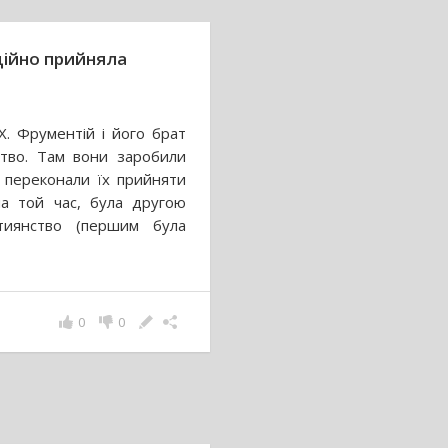
іційно прийняла
Х. Фрументій і його брат
ство. Там вони заробили
і переконали їх прийняти
 на той час, була другою
тиянство (першим була
0
0