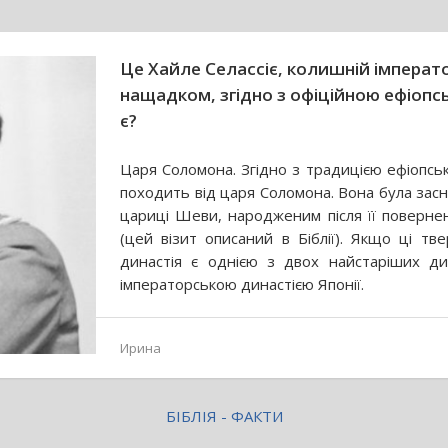
Це Хайле Селассіє, колишній імператор
нащадком, згідно з офіційною ефіопсь
є?
Царя Соломона. Згідно з традицією ефіопськ
походить від царя Соломона. Вона була засн
цариці Шеви, народженим після її поверне
(цей візит описаний в Біблії). Якщо ці тве
династія є однією з двох найстаріших дин
імператорською династією Японії.
Ирина
БІБЛІЯ - ФАКТИ