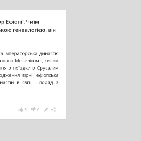
 Ефіопії. Чиїм
кою генеалогією, він
а імператорська династія
ована Менеліком I, сином
ння з поїздки в Єрусалим
рдження вірні, ефіопська
астій в світі - поряд з
5
0