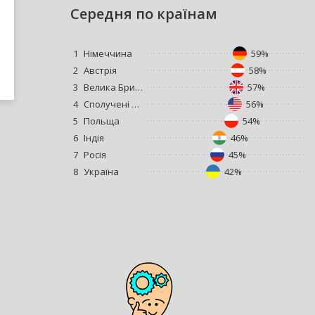
Cередня по країнам
1
Німеччина
59%
2
Австрія
58%
3
Велика Британія
57%
4
Сполучені Штати Америки
56%
5
Польща
54%
6
Індія
46%
7
Росія
45%
8
Україна
42%