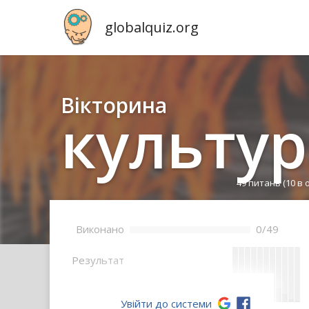
globalquiz.org
Вікторина
культур
49 питань
(10 в 
Bиконано
0/49
--
Pезультат
Увійти до системи