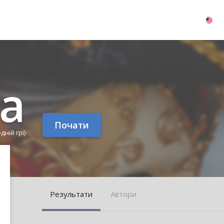
а
Почати
одній грі)
Pезультати
Aвтори