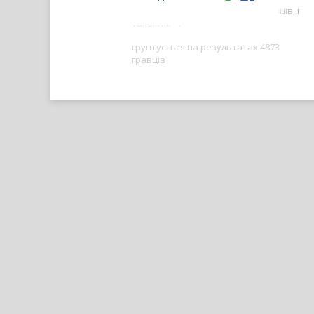
Ваш результат краще, ніж -- гравців, і
також як --.
грунтується на результатах 4873
гравців