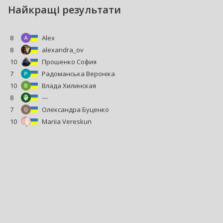
Hайкращі результати
8
Alex
8
alexandra_ov
10
Прошенко София
7
Радоманська Вероніка
10
Влада Хилинская
8
---
7
Олександра Буценко
10
Mariia Vereskun