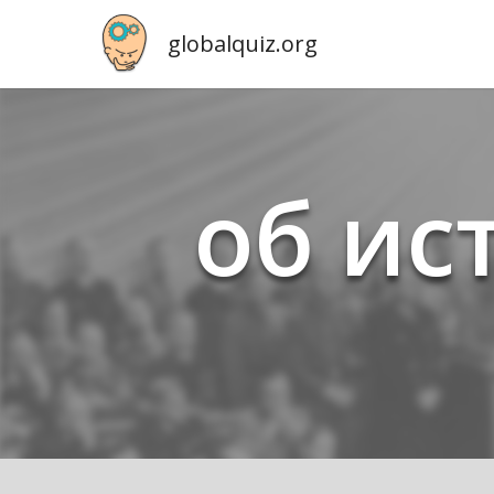
globalquiz.org
об ис