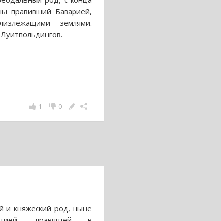
феодальный род, с конца
ны правивший Баварией,
лизлежащими землями.
 Луитпольдингов.
1
0
й и княжеский род, ныне
астией, правящей в