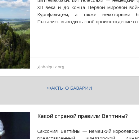
Виттельсбахи. Ви́ттельсбахи — немецкий 
XII века и до конца Первой мировой вой
Курпфальцем, а также некоторыми б
Пытались выводить своё происхождение от
globalquiz.org
ФАКТЫ О БАВАРИИ
Какой страной правили Веттины?
Саксония. Ветти́ны — немецкий королевски
представленный Виндзорской дин