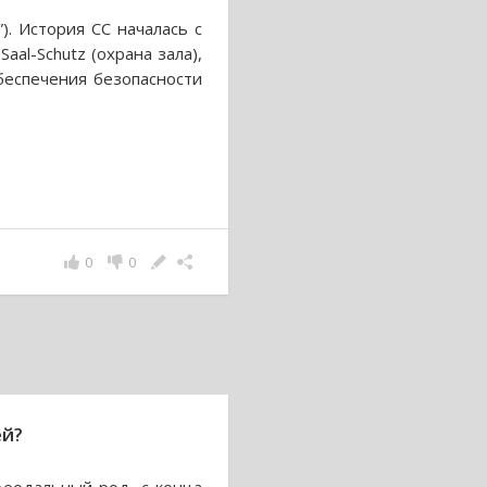
”). История СС началась с
aal-Schutz (охрана зала),
беспечения безопасности
0
0
ей?