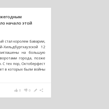
ежегодным
ло начало этой
ый стал королем Баварии,
й-Хильдбургхаузской 12
риглашены на большую
 воротами города, позже
. С тех пор, Октоберфест
лет в которых были войны
0
0