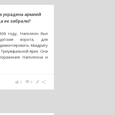
а украдена армией
а ее забрали?
806 году, Наполеон был
ургские ворота, для
 демонтировать Квадригу
а Триумфальной Арке. Она
поражения Наполеона и
0
0