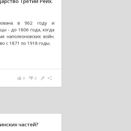
арство Третий Рейх.
нована в 962 году и
цы - до 1806 года, когда
мя наполеоновских войн.
о с 1871 по 1918 годы.
0
0
инских частей?