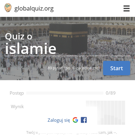
globalquiz.org
Quiz o
islamie
Start
89 pytań
(po 10 na jedną grę)
Postęp
0/89
--
Wynik
Zaloguj się
Twój wynik jest lepszy, niż -- graczy i taki sam, jak --.