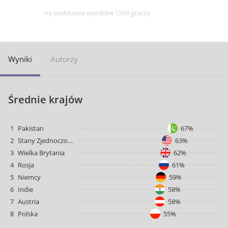
na podstawie wyników 1569 graczy
Wyniki
Autorzy
Średnie krajów
1
Pakistan
67%
2
Stany Zjednoczone
63%
3
Wielka Brytania
62%
4
Rosja
61%
5
Niemcy
59%
6
Indie
58%
7
Austria
58%
8
Polska
55%