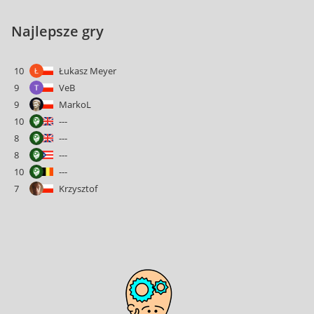
Najlepsze gry
10
Łukasz Meyer
9
VeB
9
MarkoL
10
---
8
---
8
---
10
---
7
Krzysztof