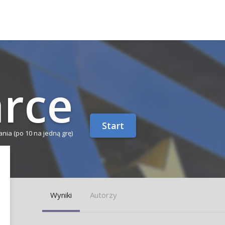
r­ce
Start
tania
(po 10 na jedną grę)
Wyniki
Autorzy