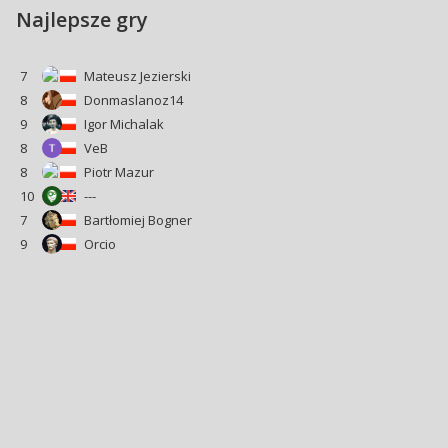
Najlepsze gry
7
Mateusz Jezierski
8
Donmaslanoz14
9
Igor Michalak
8
VeB
8
Piotr Mazur
10
---
7
Bartłomiej Bogner
9
Orcio