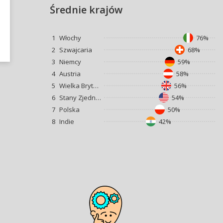
Średnie krajów
1
Włochy
76%
2
Szwajcaria
68%
3
Niemcy
59%
4
Austria
58%
5
Wielka Brytania
56%
6
Stany Zjednoczone
54%
7
Polska
50%
8
Indie
42%