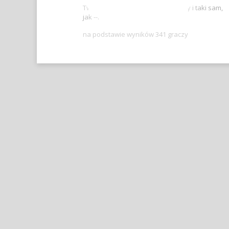
Twój wynik jest lepszy, niż -- graczy i taki sam,
jak --.
na podstawie wyników 341 graczy