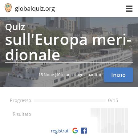
globalquiz.org
Quiz
sul­l'Eu­ro­pa me­ri­
dio­na­le
Inizio
15 None
(10 in una singola partita)
Progresso
0/15
--
Risultato
registrati