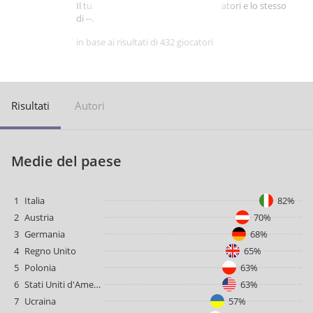
Il tuo punteggio è migliore di -- giocatori e lo stesso
di --.
in base ai risultati di 432 giocatori
Risultati
Autori
Medie del paese
1
Italia
82%
2
Austria
70%
3
Germania
68%
4
Regno Unito
65%
5
Polonia
63%
6
Stati Uniti d'America
63%
7
Ucraina
57%