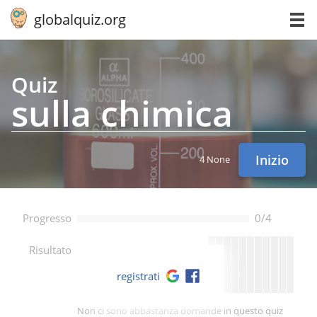
globalquiz.org
Quiz
sulla chimica
Inizio
4 None
Progresso
0/4
--
Risultato
registrati
Non ci sono abbastanza domande in questo quiz