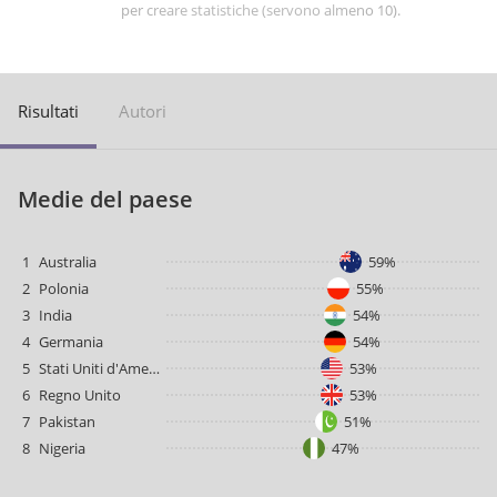
per creare statistiche (servono almeno 10).
Risultati
Autori
Medie del paese
1
Australia
59%
2
Polonia
55%
3
India
54%
4
Germania
54%
5
Stati Uniti d'America
53%
6
Regno Unito
53%
7
Pakistan
51%
8
Nigeria
47%