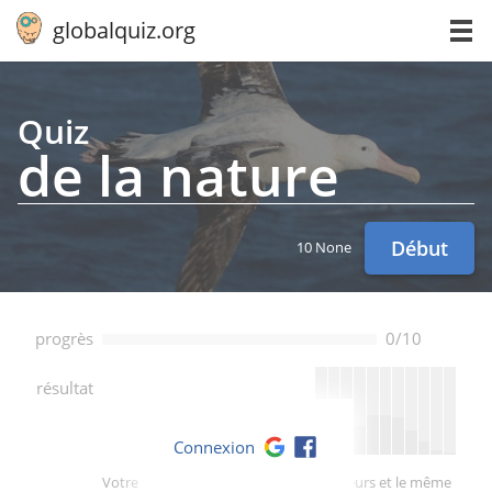
globalquiz.org
Quiz
de la nature
Début
10 None
progrès
0/10
--
résultat
Connexion
Votre score est meilleur que -- des joueurs et le même