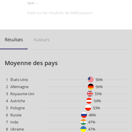
que --.
basé sur les résultats de 5498 joueurs
Résultats
Auteurs
Moyenne des pays
1
États-Unis
56%
2
Allemagne
56%
3
Royaume-Uni
55%
4
Autriche
54%
5
Pologne
53%
6
Russie
48%
7
Inde
47%
8
Ukraine
47%