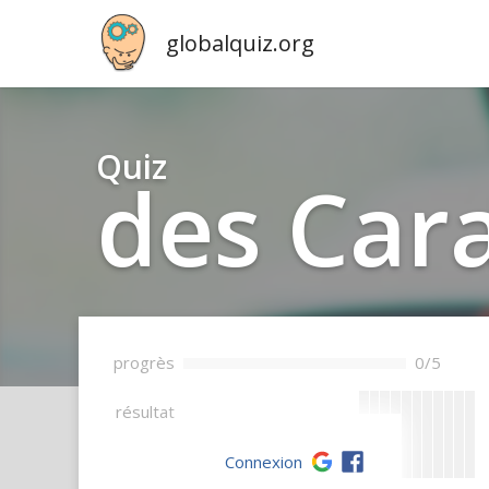
globalquiz.org
Quiz
des Car
progrès
0/5
--
résultat
Connexion