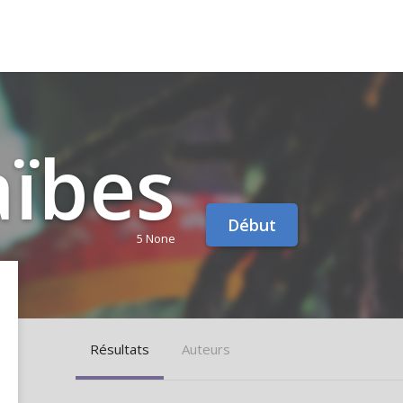
aïbes
Début
5 None
Résultats
Auteurs