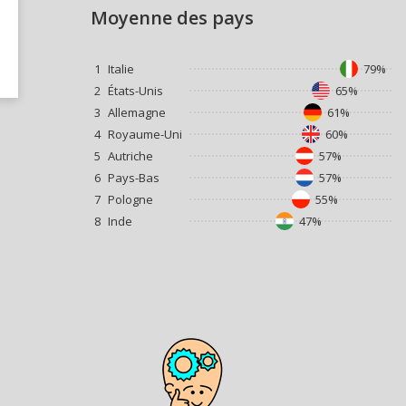
Moyenne des pays
1
Italie
79%
2
États-Unis
65%
3
Allemagne
61%
4
Royaume-Uni
60%
5
Autriche
57%
6
Pays-Bas
57%
7
Pologne
55%
8
Inde
47%